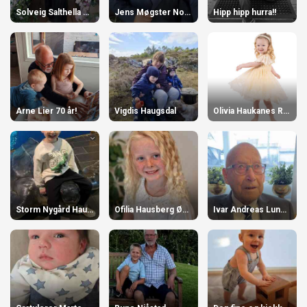
Solveig Salthella 90 år!
Jens Møgster Nordstrand 5 år!
Hipp hipp hurra!!
Arne Lier 70 år!
Vigdis Haugsdal
Olivia Haukanes Ringdal 3 år!
Storm Nygård Hausberg.
Ofilia Hausberg Øvrevoll, 8 år 20.mars!
Ivar Andreas Lundøy 100 år!