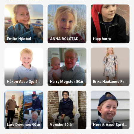
Emilie Njåstad
ANNA BOLSTAD ALVSÅKER
Hipp hurra
Håkon Aase Sjo 4 år
Harry Møgster 80år
Erika Haukanes Ringdal 6 år!
Lars Drivenes 90 år
Venche 60 år
Henrik Aase Sjo 6 år