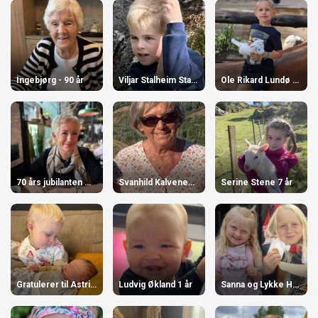
Ingebjørg - 90 år
Viljar Stalheim Stangeland
Ole Rikard Lundø Njåstad 5 år
70 års jubilanten Aase.
Svanhild Kalvenes 80 år
Serine Stene 7 år
Gratulerer til Astrid og Simen
Ludvig Økland 1 år
Sanna og Lykke Haugland Hausberg.