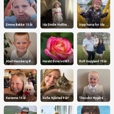
Emma Bakke 10 år
Ida Emilie Hufthammer Høihilder er 2 år!
Hipp hurra for Ida Emilie Hufthammer Høihilder
Abel Hausberg Øvrevoll 5år 5.september!
Harald Østervold fyller 80 år
Rolf Haugland 70 år
Karianna 10 år
Sofie Njåstad 9 år!
Theodor Nygård Hausberg