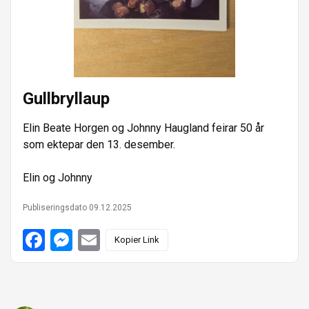
e
n
r
Gullbryllaup
Elin Beate Horgen og Johnny Haugland feirar 50 år
som ektepar den 13. desember.
Elin og Johnny
Publiseringsdato 09.12.2025
F
M
E
Kopier Link
a
e
m
c
s
a
e
s
i
b
e
l
o
n
o
g