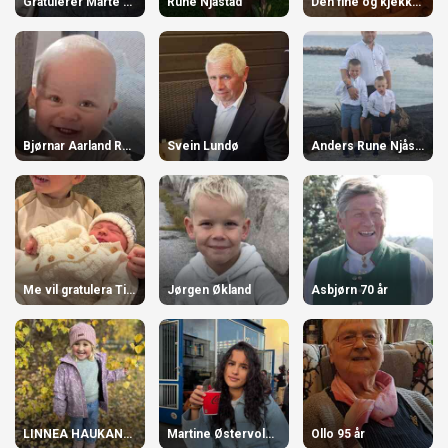
Gratulerer Marte og Jon Martin med gutten.
Rune Njåstad
Den fine og kjekke gutten våras
Bjørnar Aarland Rabben 1 år
Svein Lundø
Anders Rune Njåstad
Me vil gratulera Tine og Håvard Vassnes
Jørgen Økland
Asbjørn 70 år
LINNEA HAUKANES 4 ÅR!
Martine Østervold- Njåstad
Ollo 95 år