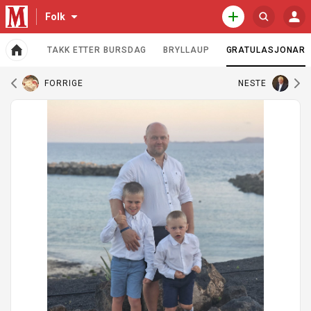
N
T
Folk
O
S
a
j
P
ø
v
e
P
R
DSFALL
TAKK ETTER BURSDAG
BRYLLAUP
GRATULASJONAR
i
n
k
A
E
GJELDENE SIDE
g
e
T
F
l
T
a
s
FORRIGE
NESTE
o
I
s
t
l
N
l
j
e
N
k
L
e
o
m
E
n
e
G
k
G
f
n
a
o
y
r
t
h
o
e
v
g
e
d
o
s
r
i
d
i
e