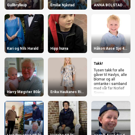
Gullbryllaup
Emilie Njåstad
ANNA BOLSTAD ALVSÅKER
Kari og Nils Harald
Hipp hurra
Håkon Aase Sjo 4 år
Takk!
Tusen takk for alle
gåver til Havlys, alle
blomar og all
omtanke i samband
med vår far Norleif
Harry Møgster 80år
Erika Haukanes Ringdal 6 år!
Sigmu...