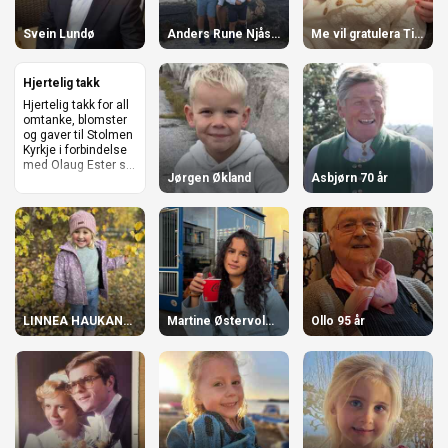
Svein Lundø
Anders Rune Njåstad
Me vil gratulera Tine og Håvard Vassnes
Hjertelig takk
Hjertelig takk for all
omtanke, blomster
og gaver til Stolmen
Kyrkje i forbindelse
med Olaug Ester s...
Jørgen Økland
Asbjørn 70 år
LINNEA HAUKANES 4 ÅR!
Martine Østervold- Njåstad
Ollo 95 år