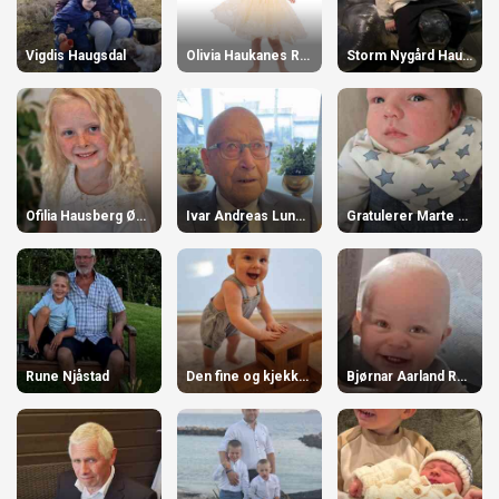
Vigdis Haugsdal
Olivia Haukanes Ringdal 3 år!
Storm Nygård Hausberg.
Ofilia Hausberg Øvrevoll, 8 år 20.mars!
Ivar Andreas Lundøy 100 år!
Gratulerer Marte og Jon Martin med gutten.
Rune Njåstad
Den fine og kjekke gutten våras
Bjørnar Aarland Rabben 1 år