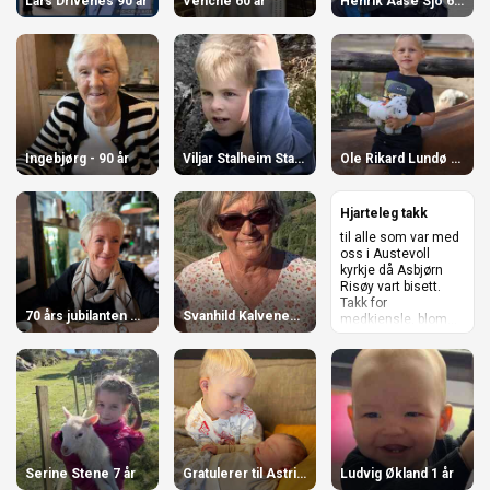
Lars Drivenes 90 år
Venche 60 år
Henrik Aase Sjo 6 år
Ingebjørg - 90 år
Viljar Stalheim Stangeland
Ole Rikard Lundø Njåstad 5 år
Hjarteleg takk
til alle som var med
oss i Austevoll
kyrkje då Asbjørn
Risøy vart bisett.
Takk for
70 års jubilanten Aase.
Svanhild Kalvenes 80 år
medkjensle, blom...
Serine Stene 7 år
Gratulerer til Astrid og Simen
Ludvig Økland 1 år