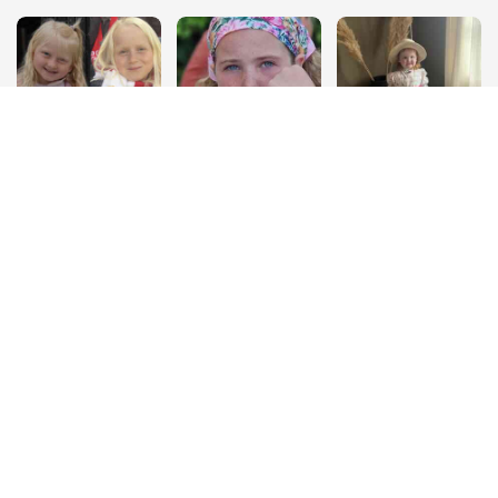
Sanna og Lykke Haugland Hausberg.
Emma Bakke 10 år
Ida Emilie Hufthammer Høihilder er 2 år!
Hipp hurra for Ida Emilie Hufthammer Høihilder
Abel Hausberg Øvrevoll 5år 5.september!
Harald Østervold fyller 80 år
Rolf Haugland 70 år
Karianna 10 år
Sofie Njåstad 9 år!