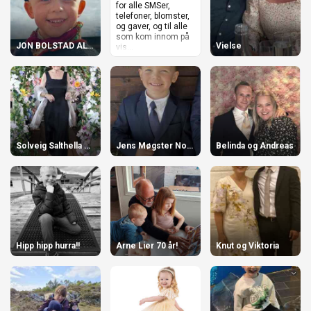
n
for alle SMSer,
telefoner, blomster,
og gaver, og til alle
som kom innom på
JON BOLSTAD ALVSÅKER
Vielse
vis...
Solveig Salthella 90 år!
Jens Møgster Nordstrand 5 år!
Belinda og Andreas
Hipp hipp hurra!!
Arne Lier 70 år!
Knut og Viktoria